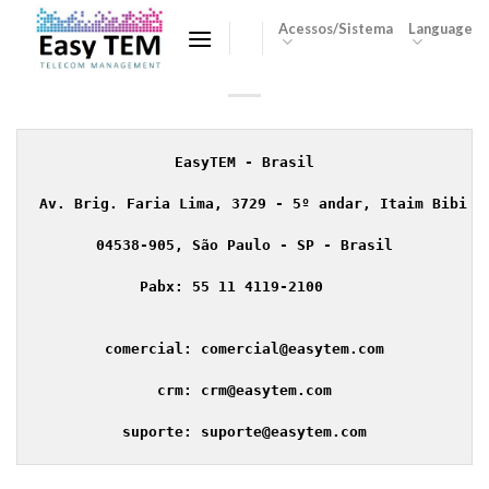
Skip
Acessos/Sistema
Language
to
content
EasyTEM - Brasil
Av. Brig. Faria Lima, 3729 - 5º andar, Itaim Bibi 
04538-905, São Paulo - SP - Brasil
Pabx: 55 11 4119-2100   
comercial: comercial@easytem.com
crm: crm@easytem.com
suporte: suporte@easytem.com